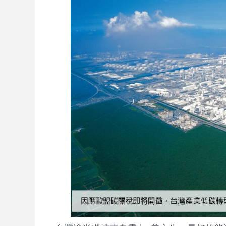
證
書
棧
板