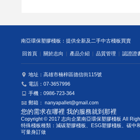
南亞環保塑膠棧板：提供全新及二手中古棧板買賣
回首頁
|
關於志向
|
產品介紹
|
品質管理
|
認證證
地址：高雄市楠梓區德信街115號
電話：07-3657996
手機：0986-723-364
郵箱：
nanyapallet@gmail.com
您的需求在哪裡 我的服務就到那裡
Copyright © 2017 志向企業南亞環保塑膠棧板 All Right
特殊棧板種類：減碳塑膠棧板、ESG塑膠棧板、碳中
可量身訂做