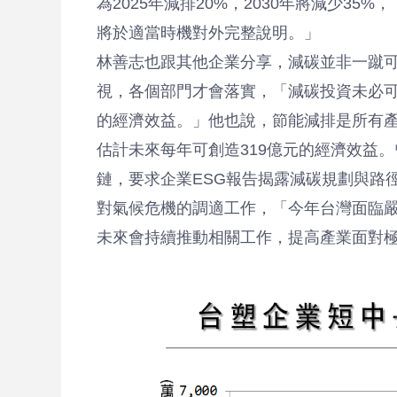
為2025年減排20%，2030年將減少35
將於適當時機對外完整說明。」
林善志也跟其他企業分享，減碳並非一蹴可
視，各個部門才會落實，「減碳投資未必
的經濟效益。」他也說，節能減排是所有產業
估計未來每年可創造319億元的經濟效益
鏈，要求企業ESG報告揭露減碳規劃與路
對氣候危機的調適工作，「今年台灣面臨
未來會持續推動相關工作，提高產業面對