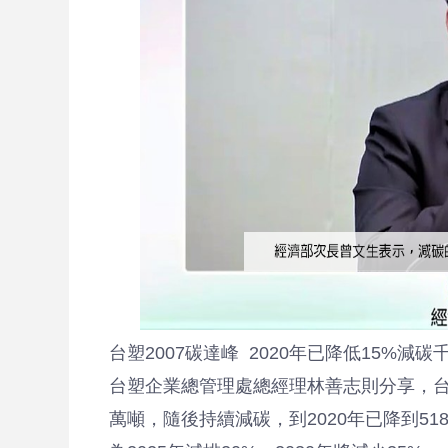
台塑2007碳達峰 2020年已降低15%減碳
台塑企業總管理處總經理林善志則分享，台塑
萬噸，隨後持續減碳，到2020年已降到51