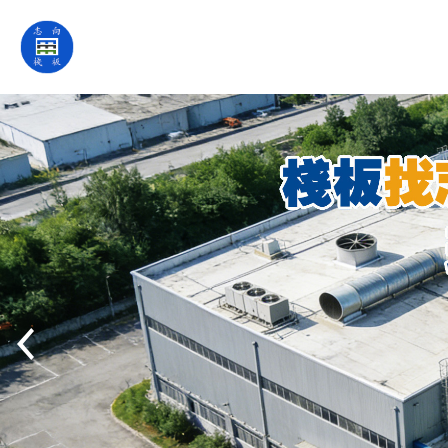
網
站
首
頁