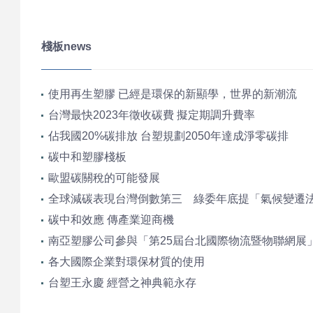
品
棧板news
使用再生塑膠 已經是環保的新顯學，世界的新潮流
介
台灣最快2023年徵收碳費 擬定期調升費率
佔我國20%碳排放 台塑規劃2050年達成淨零碳排
碳中和塑膠棧板
歐盟碳關稅的可能發展
紹
全球減碳表現台灣倒數第三 綠委年底提「氣候變遷
碳中和效應 傳產業迎商機
南亞塑膠公司參與「第25屆台北國際物流暨物聯網展
品
各大國際企業對環保材質的使用
台塑王永慶 經營之神典範永存