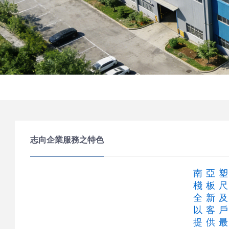
關
於
志
志向企業服務之特色
向
南亞
棧板
全新
以客
產
提供